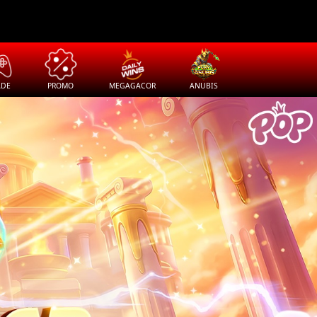
ADE
PROMO
MEGAGACOR
ANUBIS