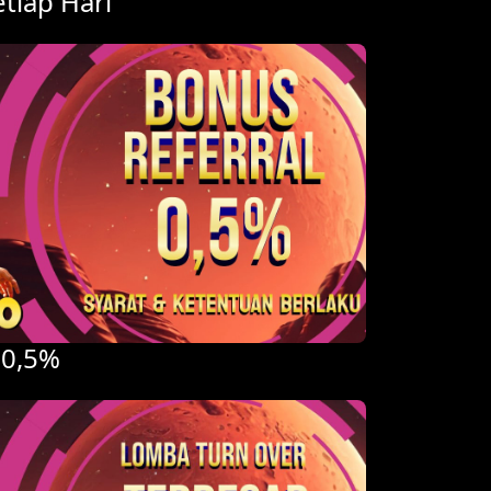
tiap Hari
 0,5%