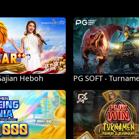
Gajian Heboh
PG SOFT - Turname