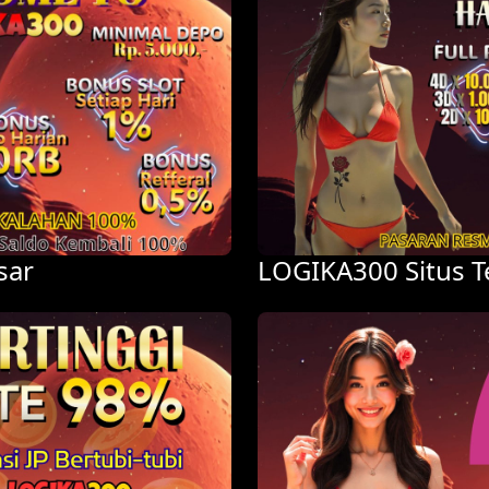
sar
LOGIKA300 Situs T