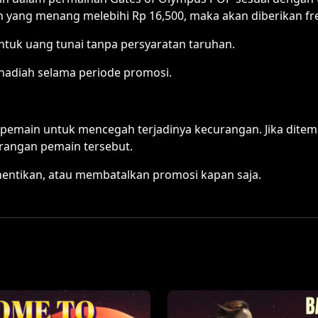
yang menang melebihi Rp 16,500, maka akan diberikan free 
ntuk uang tunai tanpa persyaratan taruhan.
hadiah selama periode promosi.
as pemain untuk mencegah terjadinya kecurangan. Jika dit
rangan pemain tersebut.
entikan, atau membatalkan promosi kapan saja.