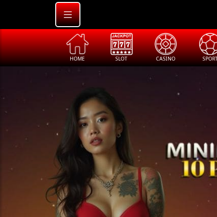
HOME
SLOT
CASINO
SPOR