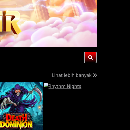
Lihat lebih banyak