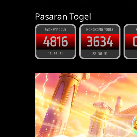
Pasaran Togel
SYDNEY POOLS
HONGKONG POOLS
SINGAPORE
4816
3634
0715
13 : 26 : 48
22 : 36 : 48
TUTUP