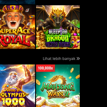
Lihat lebih banyak