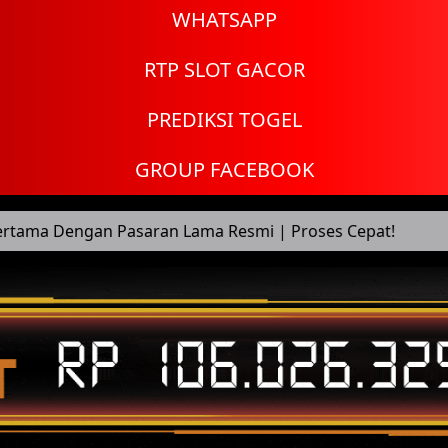
WHATSAPP
RTP SLOT GACOR
PREDIKSI TOGEL
GROUP FACEBOOK
mi | Proses Cepat!