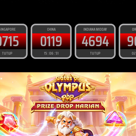
CHINA
INDIANA MIDDAY
OREGON 3
OR
0119
4694
9016
7
15 : 06 : 48
TUTUP
02 : 36 : 48
08 