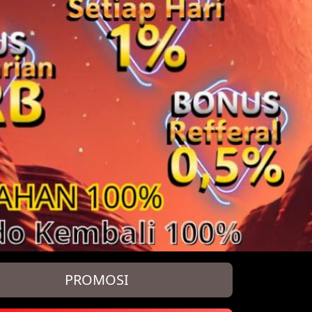
PROMOSI